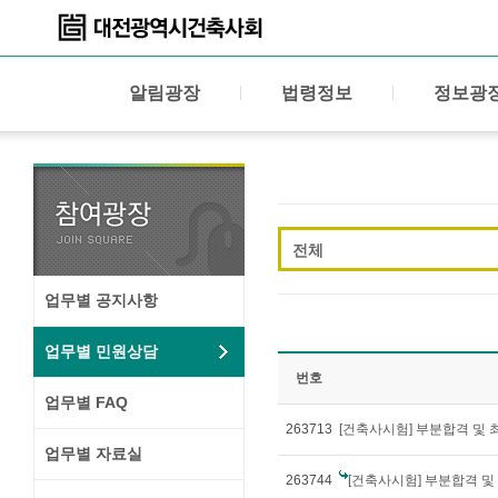
알림광장
법령정보
정보광
전체
업무별 공지사항
업무별 민원상담
번호
업무별 FAQ
263713
[건축사시험] 부분합격 및
업무별 자료실
263744
[건축사시험] 부분합격 