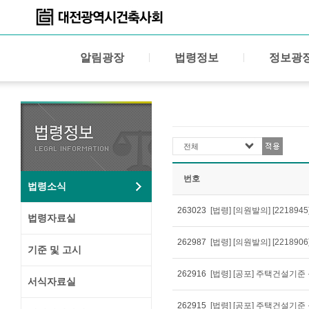
알림광장
법령정보
정보광
전체
번호
법령소식
263023
법령자료실
262987
기준 및 고시
262916
서식자료실
262915
[법령] [공포] 주택건설기준 등