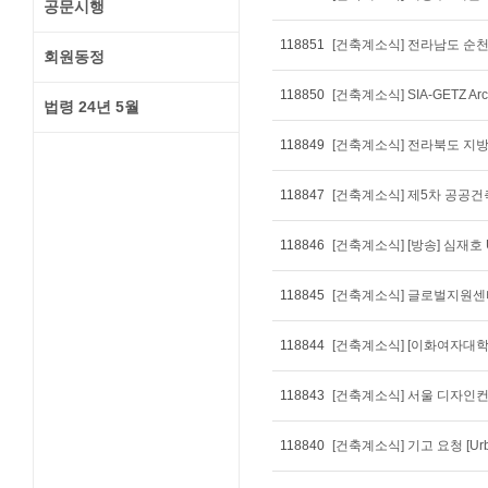
공문시행
118851
회원동정
118850
[건축계소식] SIA-GETZ Archi
법령 24년 5월
118849
[건축계소식] 전라북도 지
118847
[건축계소식] 제5차 공공
118846
[건축계소식] [방송] 심재호 UI
118845
[건축계소식] 글로벌지원센
118844
[건축계소식] [이화여자대학
118843
[건축계소식] 서울 디자인
118840
[건축계소식] 기고 요청 [Urbani