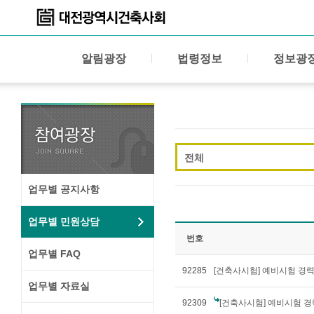
알림광장
법령정보
정보광
전체
업무별 공지사항
업무별 민원상담
번호
업무별 FAQ
92285
[건축사시험] 예비시험 경
업무별 자료실
92309
[건축사시험] 예비시험 