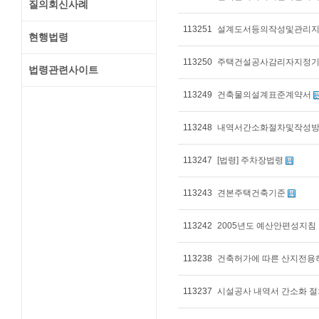
질의회신사례
113251
설계도서등의작성및관리
현행법령
113250
주택건설공사감리자지정
법령관련사이트
113249
건축물의설계표준계약서
113248
내역서간소화절차및작성
113247
[법령] 주차장법령
113243
견본주택건축기준
113242
2005년도 예산안편성지침 
113238
건축허가에 따른 산지전용허
113237
시설공사 내역서 간소화 절