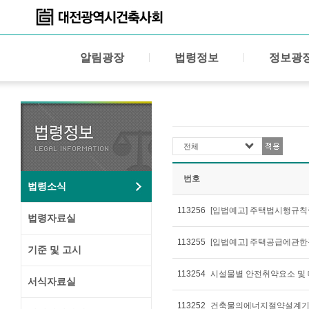
알림광장
법령정보
정보광
전체
번호
법령소식
113256
[입법예고] 주택법시행규
법령자료실
113255
[입법예고] 주택공급에관
기준 및 고시
113254
시설물별 안전취약요소 및
서식자료실
113252
건축물의에너지절약설계기